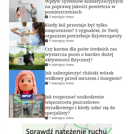
Wpływ systemów klimatyzacyjnych
na poprawę jakości powietrza w
pomieszczeniach
3 miesiące temu
Kiedy ból przestaje być tylko
zmęczeniem? 5 sygnałów, że Twój
organizm potrzebuje fizjoterapeuty
5 miesięcy temu
Czy karma dla psów średnich ras
wystarcza psom o bardzo dużej
aktywności fizycznej?
6 miesięcy temu
Jak zabezpieczyć chiński wózek
widłowy przed mrozem i śniegiem?
7 miesięcy temu
Jak rozpoznać uszkodzenie
więzozrostu piszczelowo-
strzałkowego i kiedy udać się do
specjalisty?
7 miesięcy temu