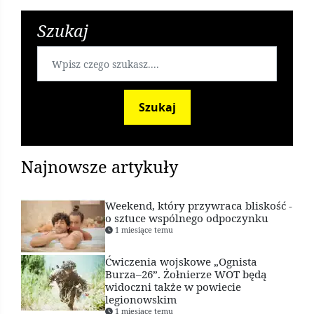
Szukaj
Szukaj
Najnowsze artykuły
Weekend, który przywraca bliskość -
o sztuce wspólnego odpoczynku
1 miesiące temu
Ćwiczenia wojskowe „Ognista
Burza–26”. Żołnierze WOT będą
widoczni także w powiecie
legionowskim
1 miesiące temu