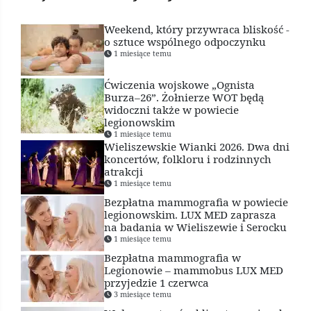
Weekend, który przywraca bliskość -
o sztuce wspólnego odpoczynku
1 miesiące temu
Ćwiczenia wojskowe „Ognista
Burza–26”. Żołnierze WOT będą
widoczni także w powiecie
legionowskim
1 miesiące temu
Wieliszewskie Wianki 2026. Dwa dni
koncertów, folkloru i rodzinnych
atrakcji
1 miesiące temu
Bezpłatna mammografia w powiecie
legionowskim. LUX MED zaprasza
na badania w Wieliszewie i Serocku
1 miesiące temu
Bezpłatna mammografia w
Legionowie – mammobus LUX MED
przyjedzie 1 czerwca
3 miesiące temu