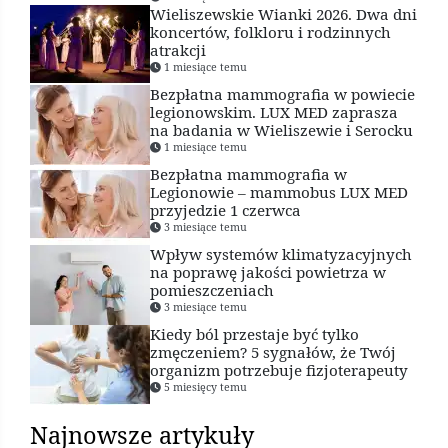
Wieliszewskie Wianki 2026. Dwa dni
koncertów, folkloru i rodzinnych
atrakcji
1 miesiące temu
Bezpłatna mammografia w powiecie
legionowskim. LUX MED zaprasza
na badania w Wieliszewie i Serocku
1 miesiące temu
Bezpłatna mammografia w
Legionowie – mammobus LUX MED
przyjedzie 1 czerwca
3 miesiące temu
Wpływ systemów klimatyzacyjnych
na poprawę jakości powietrza w
pomieszczeniach
3 miesiące temu
Kiedy ból przestaje być tylko
zmęczeniem? 5 sygnałów, że Twój
organizm potrzebuje fizjoterapeuty
5 miesięcy temu
Najnowsze artykuły