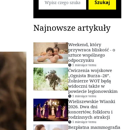
Szukaj
Najnowsze artykuły
Weekend, który
przywraca bliskość - o
sztuce wspólnego
odpoczynku
1 miesiące temu
Ćwiczenia wojskowe
„Ognista Burza–26”.
Żołnierze WOT będą
widoczni także w
powiecie legionowskim
1 miesiące temu
Wieliszewskie Wianki
2026. Dwa dni
koncertów, folkloru i
rodzinnych atrakcji
1 miesiące temu
Bezpłatna mammografia