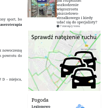
Jak rozpoznać
uszkodzenie
więzozrostu
piszczelowo-
strzałkowego i kiedy
iony sport, bo
udać się do specjalisty?
laseroterapia
7 miesięcy temu
 z nowoczesną
an powrotu do
7 D – miejsca,
Pogoda
Legionowo