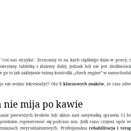
 "coś nas strzyka". Zrzucamy to na karb ciężkiego dnia w pracy,
rzemy tabletkę i idziemy dalej. Jednak ból nie jest złośliwości
o to jak zaklejanie taśmą kontrolki „check engine” w samochodzi
ego nie wolno lekceważyć? Oto
5 kluczowych znaków
, że czas odw
a nie mija po kawie
onanie pierwszych kroków lub skłon nad umywalką sprawia Ci ból
powinien regenerować się podczas snu. Jeśli rano czujesz opór wł
 zmianach zwyrodnieniowych. Profesjonalna
rehabilitacja i ter