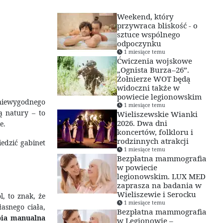
Weekend, który
przywraca bliskość - o
sztuce wspólnego
odpoczynku
1 miesiące temu
Ćwiczenia wojskowe
„Ognista Burza–26”.
Żołnierze WOT będą
widoczni także w
powiecie legionowskim
 niewygodnego
1 miesiące temu
ą natury – to
Wieliszewskie Wianki
2026. Dwa dni
e.
koncertów, folkloru i
rodzinnych atrakcji
iedzić gabinet
1 miesiące temu
Bezpłatna mammografia
w powiecie
legionowskim. LUX MED
zaprasza na badania w
Wieliszewie i Serocku
, to znak, że
1 miesiące temu
asnego ciała,
Bezpłatna mammografia
apia manualna
w Legionowie –