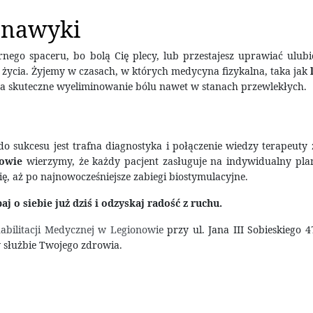
e nawyki
ornego spaceru, bo bolą Cię plecy, lub przestajesz uprawiać ulub
 życia. Żyjemy w czasach, w których medycyna fizykalna, taka jak
na skuteczne wyeliminowanie bólu nawet w stanach przewlekłych.
 sukcesu jest trafna diagnostyka i połączenie wiedzy terapeuty
nowie
wierzymy, że każdy pacjent zasługuje na indywidualny pl
ię, aż po najnowocześniejsze zabiegi biostymulacyjne.
j o siebie już dziś i odzyskaj radość z ruchu.
bilitacji Medycznej w Legionowie
przy ul. Jana III Sobieskiego 4
 służbie Twojego zdrowia.