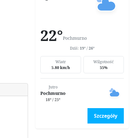
22°
Pochmurno
Dziś:
19°
/
26°
Wiatr
Wilgotność
5.80 km/h
55%
Jutro
Pochmurno
18° / 25°
Szczegóły