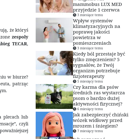
mammobus LUX MED
przyjedzie 1 czerwca
3 miesiące temu
Wpływ systemów
klimatyzacyjnych na
ują, że któryś
poprawę jakości
eczone
zespoły
powietrza w
pomieszczeniach
abieg TECAR
,
3 miesiące temu
Kiedy ból przestaje być
tylko zmęczeniem? 5
sygnałów, że Twój
organizm potrzebuje
fizjoterapeuty
dniu w biurze?
5 miesięcy temu
euta, patrząc
Czy karma dla psów
wym.
średnich ras wystarcza
psom o bardzo dużej
aktywności fizycznej?
6 miesięcy temu
Jak zabezpieczyć chiński
a plecach lub
wózek widłowy przed
sacje”, czyli
mrozem i śniegiem?
poważniejszej
7 miesięcy temu