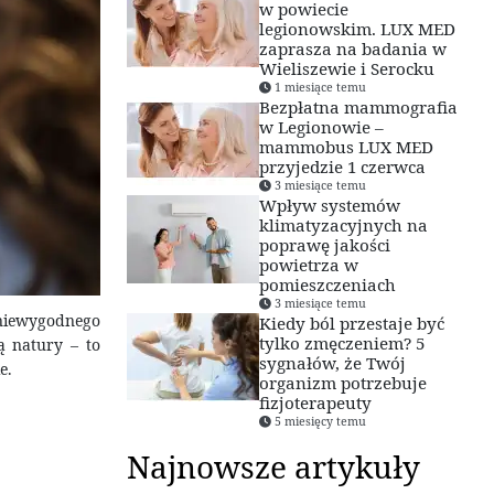
w powiecie
legionowskim. LUX MED
zaprasza na badania w
Wieliszewie i Serocku
1 miesiące temu
Bezpłatna mammografia
w Legionowie –
mammobus LUX MED
przyjedzie 1 czerwca
3 miesiące temu
Wpływ systemów
klimatyzacyjnych na
poprawę jakości
powietrza w
pomieszczeniach
3 miesiące temu
 niewygodnego
Kiedy ból przestaje być
tylko zmęczeniem? 5
ą natury – to
sygnałów, że Twój
e.
organizm potrzebuje
fizjoterapeuty
5 miesięcy temu
Najnowsze artykuły