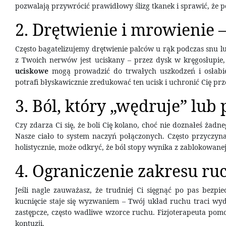
pozwalają przywrócić prawidłowy ślizg tkanek i sprawić, że po
2. Drętwienie i mrowienie 
Często bagatelizujemy drętwienie palców u rąk podczas snu lu
z Twoich nerwów jest uciskany – przez dysk w kręgosłupie
uciskowe
mogą prowadzić do trwałych uszkodzeń i osłabien
potrafi błyskawicznie zredukować ten ucisk i uchronić Cię pr
3. Ból, który „wędruje” lu
Czy zdarza Ci się, że boli Cię kolano, choć nie doznałeś ża
Nasze ciało to system naczyń połączonych. Często przyczyna 
holistycznie, może odkryć, że ból stopy wynika z zablokowan
4. Ograniczenie zakresu ru
Jeśli nagle zauważasz, że trudniej Ci sięgnąć po pas bezp
kucnięcie staje się wyzwaniem – Twój układ ruchu traci wyd
zastępcze, często wadliwe wzorce ruchu. Fizjoterapeuta pom
kontuzji.