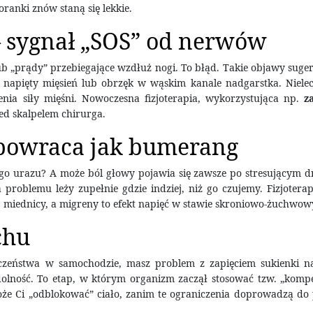
ranki znów staną się lekkie.
– sygnał „SOS” od nerwów
b „prądy” przebiegające wzdłuż nogi. To błąd. Takie objawy suger
, napięty mięsień lub obrzęk w wąskim kanale nadgarstka. Niel
ia siły mięśni. Nowoczesna fizjoterapia, wykorzystująca np.
z
zed skalpelem chirurga.
b powraca jak bumerang
dnego urazu? A może ból głowy pojawia się zawsze po stresującym 
problemu leży zupełnie gdzie indziej, niż go czujemy. Fizjoterap
ej miednicy, a migreny to efekt napięć w stawie skroniowo-żuchwo
chu
ieczeństwa w samochodzie, masz problem z zapięciem sukienki n
olność. To etap, w którym organizm zaczął stosować tzw. „kompen
oże Ci „odblokować” ciało, zanim te ograniczenia doprowadzą do 