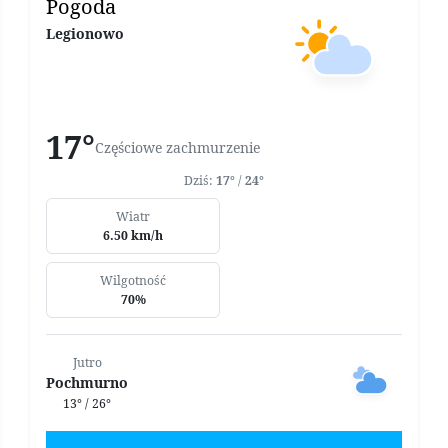
Pogoda
Legionowo
17°
Częściowe zachmurzenie
Dziś:
17°
/
24°
Wiatr
6.50 km/h
Wilgotność
70%
Jutro
Pochmurno
13° / 26°