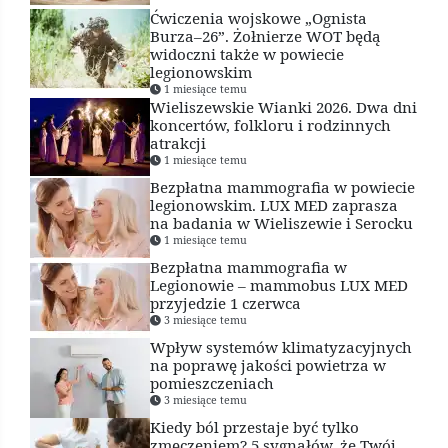
Ćwiczenia wojskowe „Ognista
Burza–26”. Żołnierze WOT będą
widoczni także w powiecie
legionowskim
1 miesiące temu
Wieliszewskie Wianki 2026. Dwa dni
koncertów, folkloru i rodzinnych
atrakcji
1 miesiące temu
Bezpłatna mammografia w powiecie
legionowskim. LUX MED zaprasza
na badania w Wieliszewie i Serocku
1 miesiące temu
Bezpłatna mammografia w
Legionowie – mammobus LUX MED
przyjedzie 1 czerwca
3 miesiące temu
Wpływ systemów klimatyzacyjnych
na poprawę jakości powietrza w
pomieszczeniach
3 miesiące temu
Kiedy ból przestaje być tylko
zmęczeniem? 5 sygnałów, że Twój