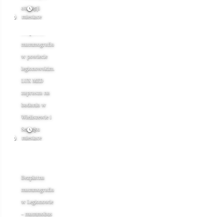
atrakcji
1
miesiące
temu
Bezpłatna
mammografia
w powiecie
legionowskim.
LUX MED
zaprasza na
badania w
Wieliszewie i
Serocku
1
miesiące
temu
Bezpłatna
mammografia
w Legionowie
– mammobus