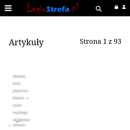
Artykuły
Strona 1 z 93
Weekend,
który
przywraca
bliskość - o
sztuce
wspólnego
odpoczynku
1
miesiące
Ćwiczenia
temu