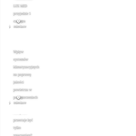
LUX MED
przyjedzie 1
czerwca
3
miesiące
temu
Wpływ
systemów
klimatyzacyjnych
na poprawę
jakości
powietrza w
pomieszczeniach
3
miesiące
temu
Kiedy ból
przestaje być
tylko
zmęczeniem?