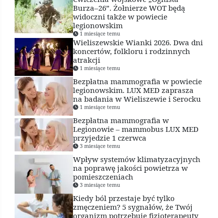
Burza–26”. Żołnierze WOT będą
widoczni także w powiecie
legionowskim
1 miesiące temu
Wieliszewskie Wianki 2026. Dwa dni
koncertów, folkloru i rodzinnych
atrakcji
1 miesiące temu
Bezpłatna mammografia w powiecie
legionowskim. LUX MED zaprasza
na badania w Wieliszewie i Serocku
1 miesiące temu
Bezpłatna mammografia w
Legionowie – mammobus LUX MED
przyjedzie 1 czerwca
3 miesiące temu
Wpływ systemów klimatyzacyjnych
na poprawę jakości powietrza w
pomieszczeniach
3 miesiące temu
Kiedy ból przestaje być tylko
zmęczeniem? 5 sygnałów, że Twój
organizm potrzebuje fizjoterapeuty