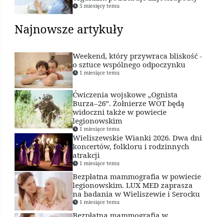
5 miesięcy temu
Najnowsze artykuły
Weekend, który przywraca bliskość -
o sztuce wspólnego odpoczynku
1 miesiące temu
Ćwiczenia wojskowe „Ognista
Burza–26”. Żołnierze WOT będą
widoczni także w powiecie
legionowskim
1 miesiące temu
Wieliszewskie Wianki 2026. Dwa dni
koncertów, folkloru i rodzinnych
atrakcji
1 miesiące temu
Bezpłatna mammografia w powiecie
legionowskim. LUX MED zaprasza
na badania w Wieliszewie i Serocku
1 miesiące temu
Bezpłatna mammografia w