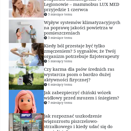
Legionowie – mammobus LUX MED
przyjedzie 1 czerwca
3 miesiące temu
Wpływ systemów klimatyzacyjnych
na poprawę jakości powietrza w
pomieszczeniach
3 miesiące temu
Kiedy ból przestaje być tylko
zmęczeniem? 5 sygnałów, że Twój
organizm potrzebuje fizjoterapeuty
5 miesięcy temu
Czy karma dla psów średnich ras
wystarcza psom o bardzo dużej
aktywności fizycznej?
6 miesięcy temu
Jak zabezpieczyć chiński wózek
widłowy przed mrozem i śniegiem?
7 miesięcy temu
Jak rozpoznać uszkodzenie
więzozrostu piszczelowo-
strzałkowego i kiedy udać się do