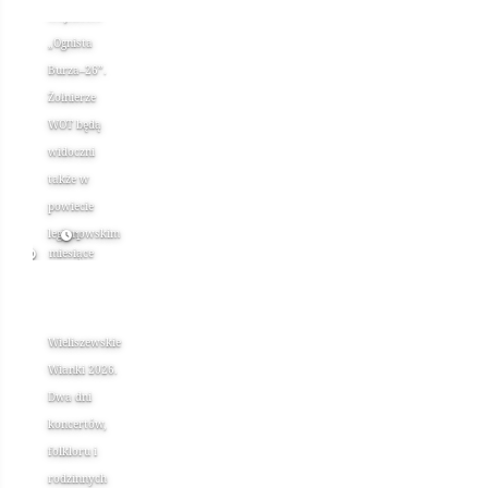
wojskowe
„Ognista
Burza–26”.
Żołnierze
WOT będą
widoczni
także w
powiecie
legionowskim
1
miesiące
temu
Wieliszewskie
Wianki 2026.
Dwa dni
koncertów,
folkloru i
rodzinnych