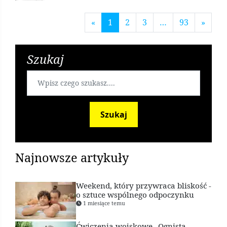
temu
«
1
2
3
…
93
»
Szukaj
Szukaj
Najnowsze artykuły
Weekend, który przywraca bliskość -
o sztuce wspólnego odpoczynku
1 miesiące temu
Ćwiczenia wojskowe „Ognista