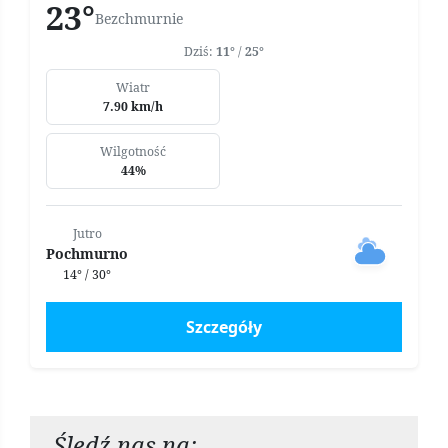
23°
Bezchmurnie
Dziś:
11°
/
25°
Wiatr
7.90 km/h
Wilgotność
44%
Jutro
Pochmurno
14° / 30°
Szczegóły
Śledź nas na: