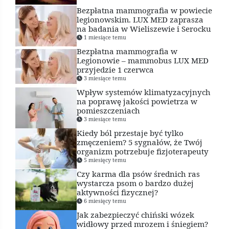
Bezpłatna mammografia w powiecie
legionowskim. LUX MED zaprasza
na badania w Wieliszewie i Serocku
1 miesiące temu
Bezpłatna mammografia w
Legionowie – mammobus LUX MED
przyjedzie 1 czerwca
3 miesiące temu
Wpływ systemów klimatyzacyjnych
na poprawę jakości powietrza w
pomieszczeniach
3 miesiące temu
Kiedy ból przestaje być tylko
zmęczeniem? 5 sygnałów, że Twój
organizm potrzebuje fizjoterapeuty
5 miesięcy temu
Czy karma dla psów średnich ras
wystarcza psom o bardzo dużej
aktywności fizycznej?
6 miesięcy temu
Jak zabezpieczyć chiński wózek
widłowy przed mrozem i śniegiem?