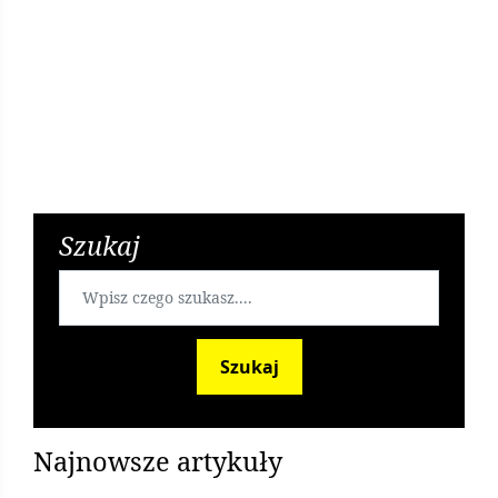
Oblodzenie - IMGW wydało ostrzeżenie dla powiatu
legionowskiego
6 lat temu
Szukaj
Najczęstsze przyczyny rozwodów
Szukaj
7 lat temu
Najnowsze artykuły