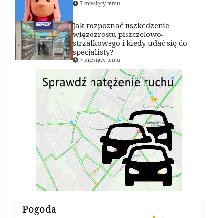
7 miesięcy temu
Jak rozpoznać uszkodzenie
więzozrostu piszczelowo-
strzałkowego i kiedy udać się do
specjalisty?
7 miesięcy temu
Pogoda