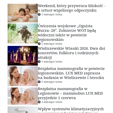
Weekend, który przywraca bliskość -
o sztuce wspólnego odpoczynku
1 miesiące temu
Ćwiczenia wojskowe „Ognista
Burza–26”. Żołnierze WOT będą
widoczni także w powiecie
legionowskim
1 miesiące temu
Wieliszewskie Wianki 2026. Dwa dni
koncertów, folkloru i rodzinnych
atrakcji
1 miesiące temu
Bezpłatna mammografia w powiecie
legionowskim. LUX MED zaprasza
na badania w Wieliszewie i Serocku
1 miesiące temu
Bezpłatna mammografia w
Legionowie – mammobus LUX MED
przyjedzie 1 czerwca
3 miesiące temu
Wpływ systemów klimatyzacyjnych