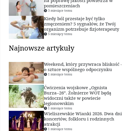
na poprawę jakości powietrza w
pomieszczeniach
3 miesiące temu
Kiedy ból przestaje być tylko
zmęczeniem? 5 sygnałów, że Twój
organizm potrzebuje fizjoterapeuty
5 miesięcy temu
Najnowsze artykuły
Weekend, który przywraca bliskość -
o sztuce wspólnego odpoczynku
1 miesiące temu
Ćwiczenia wojskowe „Ognista
Burza–26”. Żołnierze WOT będą
widoczni także w powiecie
legionowskim
1 miesiące temu
Wieliszewskie Wianki 2026. Dwa dni
koncertów, folkloru i rodzinnych
atrakcji
1 miesiące temu