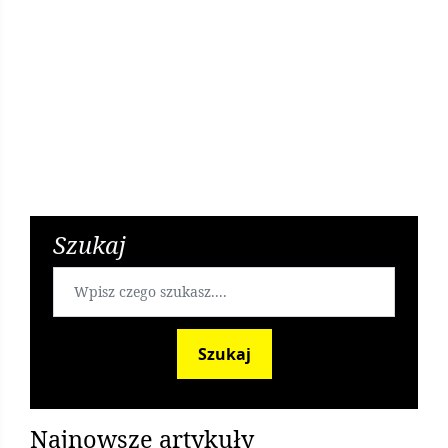
Linia S9 zmienia rozkład jazdy od 4 kwietnia 2018
8 lat temu
Szukaj
Jaki będzie dobry temat na pracę licencjacką?
Szukaj
6 lat temu
Najnowsze artykuły