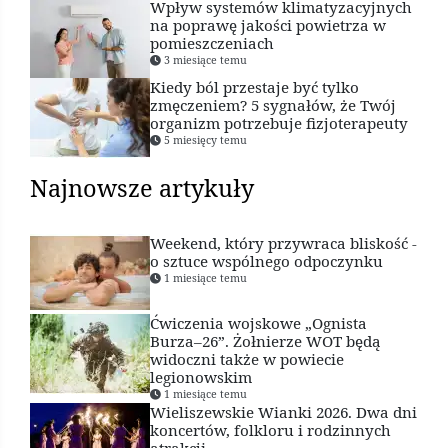
Wpływ systemów klimatyzacyjnych
na poprawę jakości powietrza w
pomieszczeniach
3 miesiące temu
Kiedy ból przestaje być tylko
zmęczeniem? 5 sygnałów, że Twój
organizm potrzebuje fizjoterapeuty
5 miesięcy temu
Najnowsze artykuły
Weekend, który przywraca bliskość -
o sztuce wspólnego odpoczynku
1 miesiące temu
Ćwiczenia wojskowe „Ognista
Burza–26”. Żołnierze WOT będą
widoczni także w powiecie
legionowskim
1 miesiące temu
Wieliszewskie Wianki 2026. Dwa dni
koncertów, folkloru i rodzinnych
atrakcji