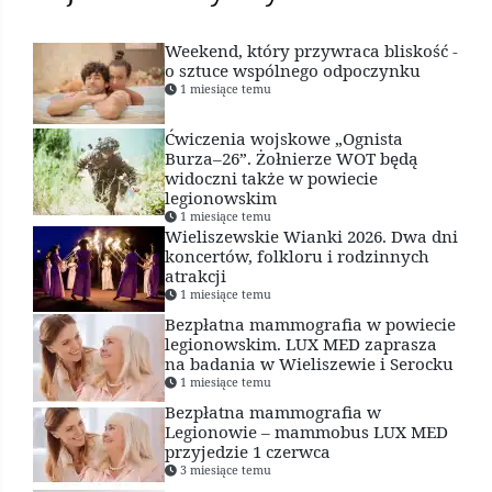
Weekend, który przywraca bliskość -
o sztuce wspólnego odpoczynku
1 miesiące temu
Ćwiczenia wojskowe „Ognista
Burza–26”. Żołnierze WOT będą
widoczni także w powiecie
legionowskim
1 miesiące temu
Wieliszewskie Wianki 2026. Dwa dni
koncertów, folkloru i rodzinnych
atrakcji
1 miesiące temu
Bezpłatna mammografia w powiecie
legionowskim. LUX MED zaprasza
na badania w Wieliszewie i Serocku
1 miesiące temu
Bezpłatna mammografia w
Legionowie – mammobus LUX MED
przyjedzie 1 czerwca
3 miesiące temu