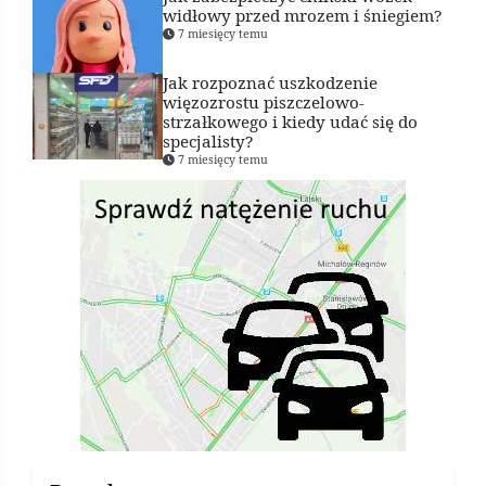
widłowy przed mrozem i śniegiem?
7 miesięcy temu
Jak rozpoznać uszkodzenie
więzozrostu piszczelowo-
strzałkowego i kiedy udać się do
specjalisty?
7 miesięcy temu