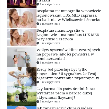
1 miesiące temu
Bezpłatna mammografia w powiecie
legionowskim. LUX MED zaprasza
na badania w Wieliszewie i Serocku
1 miesiące temu
Bezpłatna mammografia w
Legionowie – mammobus LUX MED
przyjedzie 1 czerwca
3 miesiące temu
Wpływ systemów klimatyzacyjnych
na poprawę jakości powietrza w
pomieszczeniach
3 miesiące temu
Kiedy ból przestaje być tylko
zmęczeniem? 5 sygnałów, że Twój
organizm potrzebuje fizjoterapeuty
5 miesięcy temu
Czy karma dla psów średnich ras
wystarcza psom o bardzo dużej
aktywności fizycznej?
6 miesięcy temu
Jak zabezpieczyć chiński wózek