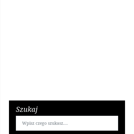
Kolejni zatrzymani za narkotyki w Legionowie
7 lat temu
Szukaj
Bakterie w kiełbasie śląskiej. GIS wydało