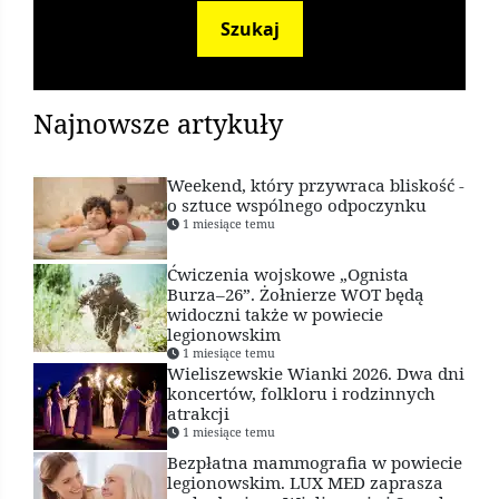
ostrzeżenie
Szukaj
8 lat temu
Najnowsze artykuły
Weekend, który przywraca bliskość -
o sztuce wspólnego odpoczynku
1 miesiące temu
Ćwiczenia wojskowe „Ognista
Burza–26”. Żołnierze WOT będą
widoczni także w powiecie
legionowskim
1 miesiące temu
Wieliszewskie Wianki 2026. Dwa dni
koncertów, folkloru i rodzinnych
atrakcji
1 miesiące temu
Bezpłatna mammografia w powiecie
legionowskim. LUX MED zaprasza