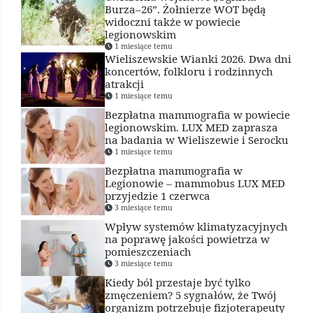
Burza–26”. Żołnierze WOT będą
widoczni także w powiecie
legionowskim
1 miesiące temu
Wieliszewskie Wianki 2026. Dwa dni
koncertów, folkloru i rodzinnych
atrakcji
1 miesiące temu
Bezpłatna mammografia w powiecie
legionowskim. LUX MED zaprasza
na badania w Wieliszewie i Serocku
1 miesiące temu
Bezpłatna mammografia w
Legionowie – mammobus LUX MED
przyjedzie 1 czerwca
3 miesiące temu
Wpływ systemów klimatyzacyjnych
na poprawę jakości powietrza w
pomieszczeniach
3 miesiące temu
Kiedy ból przestaje być tylko
zmęczeniem? 5 sygnałów, że Twój
organizm potrzebuje fizjoterapeuty