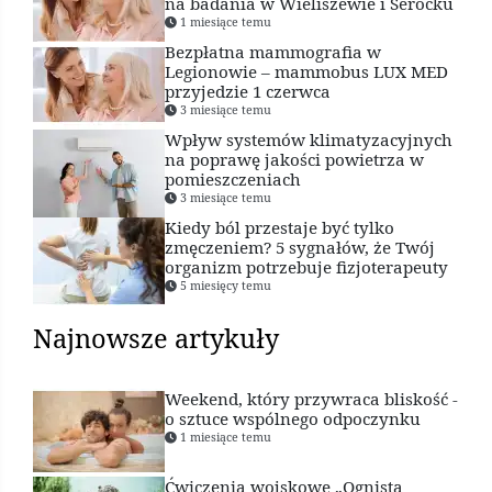
na badania w Wieliszewie i Serocku
1 miesiące temu
Bezpłatna mammografia w
Legionowie – mammobus LUX MED
przyjedzie 1 czerwca
3 miesiące temu
Wpływ systemów klimatyzacyjnych
na poprawę jakości powietrza w
pomieszczeniach
3 miesiące temu
Kiedy ból przestaje być tylko
zmęczeniem? 5 sygnałów, że Twój
organizm potrzebuje fizjoterapeuty
5 miesięcy temu
Najnowsze artykuły
Weekend, który przywraca bliskość -
o sztuce wspólnego odpoczynku
1 miesiące temu
Ćwiczenia wojskowe „Ognista