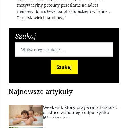
motywacyjny prosimy przesłanie na adres
mailowy:
biuro@werba.pl
z dopiskiem w tytule „
Przedstawiciel handlowy”
Szukaj
Szukaj
Najnowsze artykuły
Weekend, który przywraca bliskość -
o sztuce wspólnego odpoczynku
1 miesiące temu