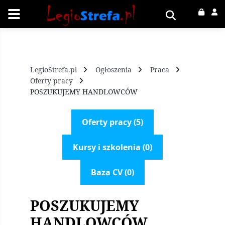
LegioStrefa.pl
Ogłoszenia
Praca
Oferty pracy
POSZUKUJEMY HANDLOWCÓW
Oferty pracy (5)
Kursy i szkolenia (0)
Baza CV (0)
POSZUKUJEMY
HANDLOWCÓW