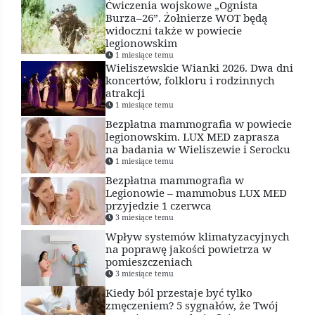
Ćwiczenia wojskowe „Ognista
Burza–26”. Żołnierze WOT będą
widoczni także w powiecie
legionowskim
1 miesiące temu
Wieliszewskie Wianki 2026. Dwa dni
koncertów, folkloru i rodzinnych
atrakcji
1 miesiące temu
Bezpłatna mammografia w powiecie
legionowskim. LUX MED zaprasza
na badania w Wieliszewie i Serocku
1 miesiące temu
Bezpłatna mammografia w
Legionowie – mammobus LUX MED
przyjedzie 1 czerwca
3 miesiące temu
Wpływ systemów klimatyzacyjnych
na poprawę jakości powietrza w
pomieszczeniach
3 miesiące temu
Kiedy ból przestaje być tylko
zmęczeniem? 5 sygnałów, że Twój