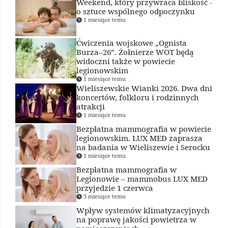
Weekend, który przywraca bliskość -
o sztuce wspólnego odpoczynku
1 miesiące temu
Ćwiczenia wojskowe „Ognista
Burza–26”. Żołnierze WOT będą
widoczni także w powiecie
legionowskim
1 miesiące temu
Wieliszewskie Wianki 2026. Dwa dni
koncertów, folkloru i rodzinnych
atrakcji
1 miesiące temu
Bezpłatna mammografia w powiecie
legionowskim. LUX MED zaprasza
na badania w Wieliszewie i Serocku
1 miesiące temu
Bezpłatna mammografia w
Legionowie – mammobus LUX MED
przyjedzie 1 czerwca
3 miesiące temu
Wpływ systemów klimatyzacyjnych
na poprawę jakości powietrza w