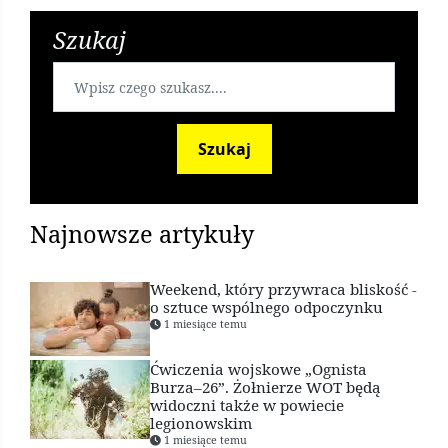
Szukaj
Szukaj
Najnowsze artykuły
Weekend, który przywraca bliskość -
o sztuce wspólnego odpoczynku
1 miesiące temu
Ćwiczenia wojskowe „Ognista
Burza–26”. Żołnierze WOT będą
widoczni także w powiecie
legionowskim
1 miesiące temu