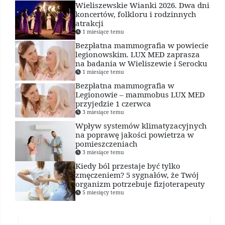
Wieliszewskie Wianki 2026. Dwa dni
koncertów, folkloru i rodzinnych
atrakcji
1 miesiące temu
Bezpłatna mammografia w powiecie
legionowskim. LUX MED zaprasza
na badania w Wieliszewie i Serocku
1 miesiące temu
Bezpłatna mammografia w
Legionowie – mammobus LUX MED
przyjedzie 1 czerwca
3 miesiące temu
Wpływ systemów klimatyzacyjnych
na poprawę jakości powietrza w
pomieszczeniach
3 miesiące temu
Kiedy ból przestaje być tylko
zmęczeniem? 5 sygnałów, że Twój
organizm potrzebuje fizjoterapeuty
5 miesięcy temu