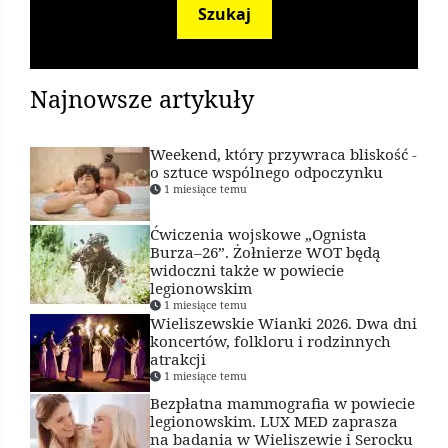
Szukaj
Najnowsze artykuły
Weekend, który przywraca bliskość -
o sztuce wspólnego odpoczynku
1 miesiące temu
Ćwiczenia wojskowe „Ognista
Burza–26”. Żołnierze WOT będą
widoczni także w powiecie
legionowskim
1 miesiące temu
Wieliszewskie Wianki 2026. Dwa dni
koncertów, folkloru i rodzinnych
atrakcji
1 miesiące temu
Bezpłatna mammografia w powiecie
legionowskim. LUX MED zaprasza
na badania w Wieliszewie i Serocku