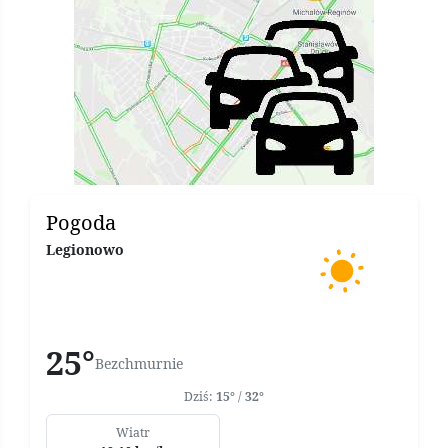
Pogoda
Legionowo
25°
Bezchmurnie
Dziś:
15°
/
32°
Wiatr