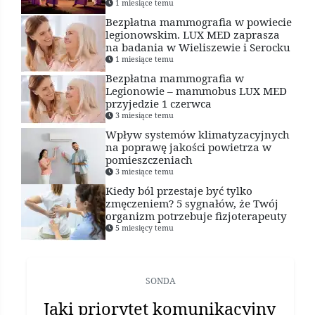
1 miesiące temu
Bezpłatna mammografia w powiecie
legionowskim. LUX MED zaprasza
na badania w Wieliszewie i Serocku
1 miesiące temu
Bezpłatna mammografia w
Legionowie – mammobus LUX MED
przyjedzie 1 czerwca
3 miesiące temu
Wpływ systemów klimatyzacyjnych
na poprawę jakości powietrza w
pomieszczeniach
3 miesiące temu
Kiedy ból przestaje być tylko
zmęczeniem? 5 sygnałów, że Twój
organizm potrzebuje fizjoterapeuty
5 miesięcy temu
SONDA
Jaki priorytet komunikacyjny