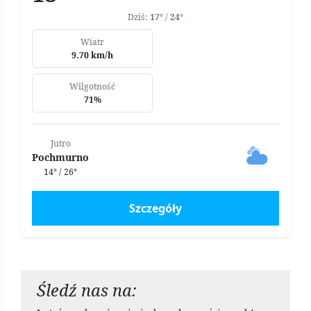
Dziś:
17°
/
24°
Wiatr
9.70 km/h
Wilgotność
71%
Jutro
Pochmurno
14° / 26°
Szczegóły
Śledź nas na: