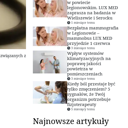
w powiecie
legionowskim. LUX MED
zaprasza na badania w
Wieliszewie i Serocku
1 miesiące temu
Bezpłatna mammografia
w Legionowie –
mammobus LUX MED
przyjedzie 1 czerwca
3 miesiące temu
Wpływ systemów
 związanych z
klimatyzacyjnych na
poprawę jakości
powietrza w
pomieszczeniach
3 miesiące temu
Kiedy ból przestaje być
tylko zmęczeniem? 5
sygnałów, że Twój
organizm potrzebuje
fizjoterapeuty
5 miesięcy temu
Najnowsze artykuły