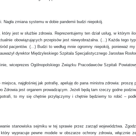
ji. Nagła zmiana systemu w dobie pandemii budzi niepokój.
 który jest w służbie zdrowia. Reprezentujemy ten dział usług, w którym il
tualnie obowiązujących przepisów jest niewyobrażalna. (…) Każda tego typ
śród pacjentów. (…) Budzi to według mnie ogromny niepokój, ponieważ my
– zauważył dyrektor Międzyleskiego Szpitala Specjalistycznego Jarosław Rosło
linie, wiceprezes Ogólnopolskiego Związku Pracodawców Szpitali Powiatow
miejsca, najgłośniej jak potrafię, apeluję do pana ministra zdrowia: proszę 
rstwo Zdrowia jest organem prowadzącym. Jeżeli będą tam rzeczy godne podziw
potrafi, to my się chętnie przyłączymy i chętnie będziemy to robić – podkr
owanie stanowiska sejmiku w tej sprawie przez zarząd województwa. Zgodzi
, który wypracuje pewne modele w obszarze ochrony zdrowia, włącznie z