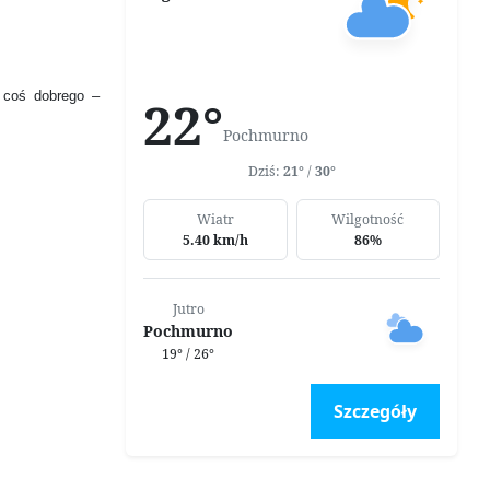
 coś dobrego –
22°
Pochmurno
Dziś:
21°
/
30°
Wiatr
Wilgotność
5.40 km/h
86%
Jutro
Pochmurno
19° / 26°
Szczegóły