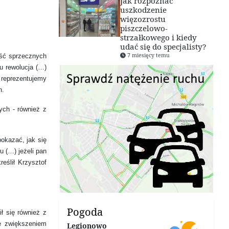
Jak rozpoznać
uszkodzenie
więzozrostu
piszczelowo-
strzałkowego i kiedy
udać się do specjalisty?
7 miesięcy temu
ość sprzecznych
u rewolucja (…)
 reprezentujemy
n.
ych - również z
pokazać, jak się
u (…) jeżeli pan
eślił Krzysztof
Pogoda
ł się również z
e zwiększeniem
Legionowo