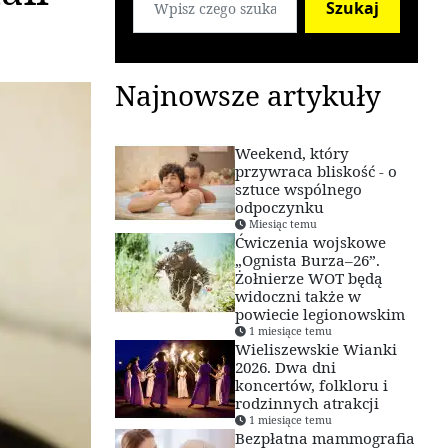
Szukaj
Najnowsze artykuły
Weekend, który
przywraca bliskość - o
sztuce wspólnego
odpoczynku
Miesiąc temu
Ćwiczenia wojskowe
„Ognista Burza–26”.
Żołnierze WOT będą
widoczni także w
powiecie legionowskim
1 miesiące temu
Wieliszewskie Wianki
2026. Dwa dni
koncertów, folkloru i
rodzinnych atrakcji
1 miesiące temu
Bezpłatna mammografia