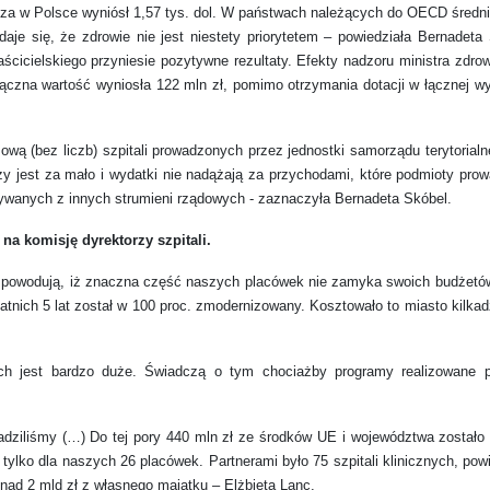
dza w Polsce wyniósł 1,57 tys. dol. W państwach należących do OECD średnia
je się, że zdrowie nie jest niestety priorytetem – powiedziała Bernadeta 
cicielskiego przyniesie pozytywne rezultaty. Efekty nadzoru ministra zdro
 łączna wartość wyniosła 122 mln zł, pomimo otrzymania dotacji w łącznej w
sową (bez liczb) szpitali prowadzonych przez jednostki samorządu terytorial
zy jest za mało i wydatki nie nadążają za przychodami, które podmioty prow
mywanych z innych strumieni rządowych - zaznaczyła Bernadeta Skóbel.
na komisję dyrektorzy szpitali.
re powodują, iż znaczna część naszych placówek nie zamyka swoich budżet
atnich 5 lat został w 100 proc. zmodernizowany. Kosztowało to miasto kilkad
h jest bardzo duże. Świadczą o tym chociażby programy realizowane 
radziliśmy (…) Do tej pory 440 mln zł ze środków UE i województwa został
tylko dla naszych 26 placówek. Partnerami było 75 szpitali klinicznych, p
ad 2 mld zł z własnego majątku – Elżbieta Lanc.