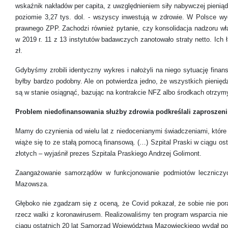
wskaźnik nakładów per capita, z uwzględnieniem siły nabywczej pienią
poziomie 3,27 tys. dol. - wszyscy inwestują w zdrowie. W Polsce wyda
prawnego ZPP. Zachodzi również pytanie, czy konsolidacja nadzoru właś
w 2019 r. 11 z 13 instytutów badawczych zanotowało straty netto. Ich
zł.
Gdybyśmy zrobili identyczny wykres i nałożyli na niego sytuację finan
byłby bardzo podobny. Ale on potwierdza jedno, że wszystkich pienięd
są w stanie osiągnąć, bazując na kontrakcie NFZ albo środkach otrzy
Problem niedofinansowania służby zdrowia podkreślali zaproszeni 
Mamy do czynienia od wielu lat z niedocenianymi świadczeniami, któ
wiąże się to ze stałą pomocą finansową. (…) Szpital Praski w ciągu ost
złotych – wyjaśnił prezes Szpitala Praskiego Andrzej Golimont.
Zaangażowanie samorządów w funkcjonowanie podmiotów leczniczyc
Mazowsza.
Głęboko nie zgadzam się z oceną, że Covid pokazał, że sobie nie po
rzecz walki z koronawirusem. Realizowaliśmy ten program wsparcia nie 
ciągu ostatnich 20 lat Samorząd Województwa Mazowieckiego wydał pon