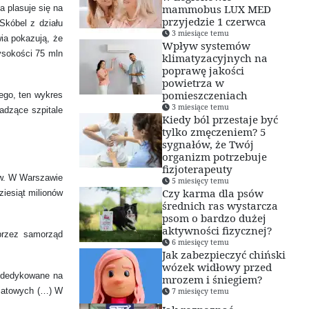
mammobus LUX MED
 plasuje się na
przyjedzie 1 czerwca
Skóbel z działu
3 miesiące temu
wia pokazują, że
Wpływ systemów
ysokości 75 mln
klimatyzacyjnych na
poprawę jakości
powietrza w
pomieszczeniach
nego, ten wykres
3 miesiące temu
adzące szpitale
Kiedy ból przestaje być
tylko zmęczeniem? 5
sygnałów, że Twój
organizm potrzebuje
fizjoterapeuty
ów. W Warszawie
5 miesięcy temu
Czy karma dla psów
ziesiąt milionów
średnich ras wystarcza
psom o bardzo dużej
aktywności fizycznej?
przez samorząd
6 miesięcy temu
Jak zabezpieczyć chiński
wózek widłowy przed
o dedykowane na
mrozem i śniegiem?
owiatowych (…) W
7 miesięcy temu