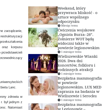
Weekend, który
przywraca bliskość - o
sztuce wspólnego
odpoczynku
Miesiąc temu
Ćwiczenia wojskowe
ne zarządzanie,
„Ognista Burza–26”.
estrukturyzacji
Żołnierze WOT będą
 przekształcenia
widoczni także w
powiecie legionowskim
r oraz korpusu
1 miesiące temu
 przedstawicieli
Wieliszewskie Wianki
 przewodniczący
2026. Dwa dni
koncertów, folkloru i
rodzinnych atrakcji
1 miesiące temu
Bezpłatna mammografia
w powiecie
 uniwersyteckich
legionowskim. LUX MED
bieta Lanc.
zaprasza na badania w
Wieliszewie i Serocku
rony zdrowia w
1 miesiące temu
r. był jednym z
Bezpłatna mammografia
proc. Natomiast
w Legionowie –