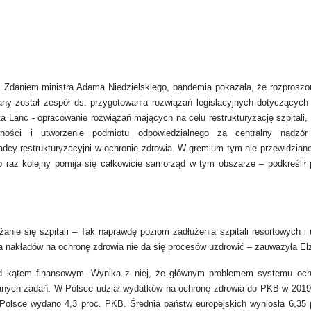
li. Zdaniem ministra Adama Niedzielskiego, pandemia pokazała, że rozproszo
ny został zespół ds. przygotowania rozwiązań legislacyjnych dotyczących r
ta Lanc - opracowanie rozwiązań mających na celu restrukturyzację szpitali,
tywności i utworzenie podmiotu odpowiedzialnego za centralny nadzó
adcy restrukturyzacyjni w ochronie zdrowia. W gremium tym nie przewidziano
 raz kolejny pomija się całkowicie samorząd w tym obszarze – podkreślił
anie się szpitali – Tak naprawdę poziom zadłużenia szpitali resortowych i
 nakładów na ochronę zdrowia nie da się procesów uzdrowić – zauważyła Elż
od kątem finansowym. Wynika z niej, że głównym problemem systemu och
anych zadań. W Polsce udział wydatków na ochronę zdrowia do PKB w 2019 
Polsce wydano 4,3 proc. PKB. Średnia państw europejskich wyniosła 6,35 