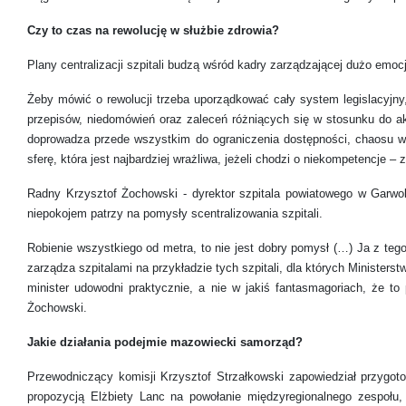
Czy to czas na rewolucję w służbie zdrowia?
Plany centralizacji szpitali budzą wśród kadry zarządzającej dużo emoc
Żeby mówić o rewolucji trzeba uporządkować cały system legislacyjny,
przepisów, niedomówień oraz zaleceń różniących się w stosunku do ak
doprowadza przede wszystkim do ograniczenia dostępności, chaosu w
sferę, która jest najbardziej wrażliwa, jeżeli chodzi o niekompetencje 
Radny Krzysztof Żochowski - dyrektor szpitala powiatowego w Garwo
niepokojem patrzy na pomysły scentralizowania szpitali.
Robienie wszystkiego od metra, to nie jest dobry pomysł (…) Ja z tego 
zarządza szpitalami na przykładzie tych szpitali, dla których Ministe
minister udowodni praktycznie, a nie w jakiś fantasmagoriach, że to 
Żochowski.
Jakie działania podejmie mazowiecki samorząd?
Przewodniczący komisji Krzysztof Strzałkowski zapowiedział przygot
propozycją Elżbiety Lanc na powołanie międzyregionalnego zespołu