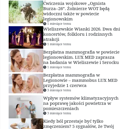
Ćwiczenia wojskowe „Ognista
Burza–26”. Żołnierze WOT będą
widoczni także w powiecie
legionowskim
1 miesiące temu
Wieliszewskie Wianki 2026. Dwa dni
koncertów, folkloru i rodzinnych
atrakcji
1 miesiące temu
Bezpłatna mammografia w powiecie
legionowskim. LUX MED zaprasza
na badania w Wieliszewie i Serocku
1 miesiące temu
Bezpłatna mammografia w
Legionowie – mammobus LUX MED
przyjedzie 1 czerwca
3 miesiące temu
Wpływ systemów klimatyzacyjnych
na poprawę jakości powietrza w
pomieszczeniach
3 miesiące temu
Kiedy ból przestaje być tylko
zmęczeniem? 5 sygnałów, że Twój