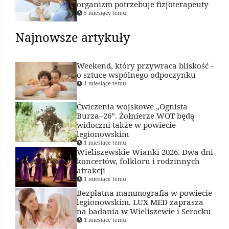
organizm potrzebuje fizjoterapeuty
5 miesięcy temu
Najnowsze artykuły
Weekend, który przywraca bliskość -
o sztuce wspólnego odpoczynku
1 miesiące temu
Ćwiczenia wojskowe „Ognista
Burza–26”. Żołnierze WOT będą
widoczni także w powiecie
legionowskim
1 miesiące temu
Wieliszewskie Wianki 2026. Dwa dni
koncertów, folkloru i rodzinnych
atrakcji
1 miesiące temu
Bezpłatna mammografia w powiecie
legionowskim. LUX MED zaprasza
na badania w Wieliszewie i Serocku
1 miesiące temu