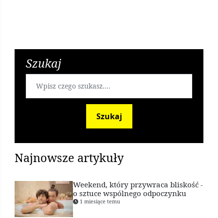
Szukaj
Uważaj na oszustów! teraz kradną na BLIK-a
Szukaj
7 lat temu
Najnowsze artykuły
Weekend, który przywraca bliskość -
o sztuce wspólnego odpoczynku
1 miesiące temu