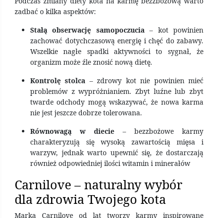
Podczas zmiany diety kota na karmę bezzbożową warto
zadbać o kilka aspektów:
Stałą obserwację samopoczucia
– kot powinien
zachować dotychczasową energię i chęć do zabawy.
Wszelkie nagłe spadki aktywności to sygnał, że
organizm może źle znosić nową dietę.
Kontrolę stolca
– zdrowy kot nie powinien mieć
problemów z wypróżnianiem. Zbyt luźne lub zbyt
twarde odchody mogą wskazywać, że nowa karma
nie jest jeszcze dobrze tolerowana.
Równowagą w diecie
– bezzbożowe karmy
charakteryzują się wysoką zawartością mięsa i
warzyw, jednak warto upewnić się, że dostarczają
również odpowiedniej ilości witamin i minerałów
Carnilove – naturalny wybór
dla zdrowia Twojego kota
Marka Carnilove od lat tworzy karmy inspirowane