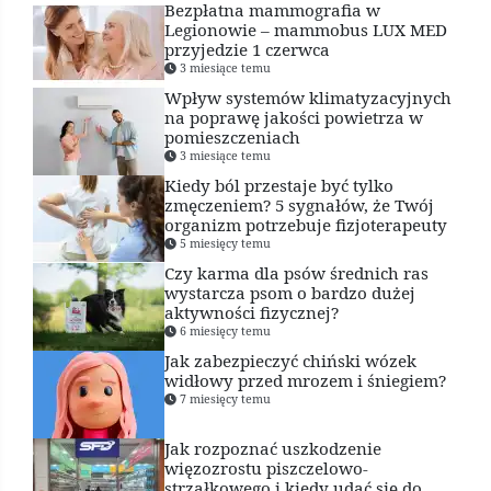
Bezpłatna mammografia w
Legionowie – mammobus LUX MED
przyjedzie 1 czerwca
3 miesiące temu
Wpływ systemów klimatyzacyjnych
na poprawę jakości powietrza w
pomieszczeniach
3 miesiące temu
Kiedy ból przestaje być tylko
zmęczeniem? 5 sygnałów, że Twój
organizm potrzebuje fizjoterapeuty
5 miesięcy temu
Czy karma dla psów średnich ras
wystarcza psom o bardzo dużej
aktywności fizycznej?
6 miesięcy temu
Jak zabezpieczyć chiński wózek
widłowy przed mrozem i śniegiem?
7 miesięcy temu
Jak rozpoznać uszkodzenie
więzozrostu piszczelowo-
strzałkowego i kiedy udać się do