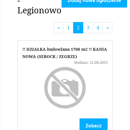
-
Dodaj nowe ogłoszenie
Legionowo
«
1
2
3
4
»
!! DZIAŁKA budowlana 1700 m2 !! KANIA
NOWA (SEROCK / ZEGRZE)
Dodano: 21.08.2023
Zobacz