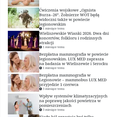
Ćwiczenia wojskowe „Ognista
Burza–26”. Żołnierze WOT będą
widoczni także w powiecie
legionowskim
1 miesiące temu
Wieliszewskie Wianki 2026. Dwa dni
koncertów, folkloru i rodzinnych
atrakcji
1 miesiące temu
Bezpłatna mammografia w powiecie
legionowskim. LUX MED zaprasza
na badania w Wieliszewie i Serocku
1 miesiące temu
Bezpłatna mammografia w
Legionowie – mammobus LUX MED
przyjedzie 1 czerwca
3 miesiące temu
Wpływ systemów klimatyzacyjnych
na poprawę jakości powietrza w
pomieszczeniach
3 miesiące temu
Kiedy ból przestaje być tylko