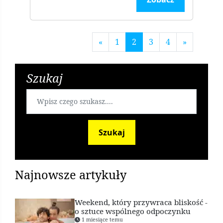
«
1
2
3
4
»
Szukaj
Szukaj
Najnowsze artykuły
Weekend, który przywraca bliskość -
o sztuce wspólnego odpoczynku
1 miesiące temu